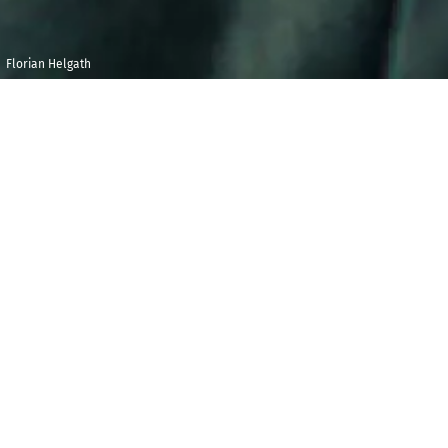
Florian Helgath
Dimanche 17 mai
Maison de la
2020
Radio et de la
Musique -
16h00
Auditorium
S
ous la direction de Florian Helgath, un
programme de musique anglaise qui fait la part belle
à Britten, évidemment, mais aussi à Elgar et Holst,
deux compositeurs qui ont réveillé la musique
anglaise à la bascule du XIXe et du XXe siècle. Sans
oublier Gerald Finzi, qui s'appuie ici sur des poèmes