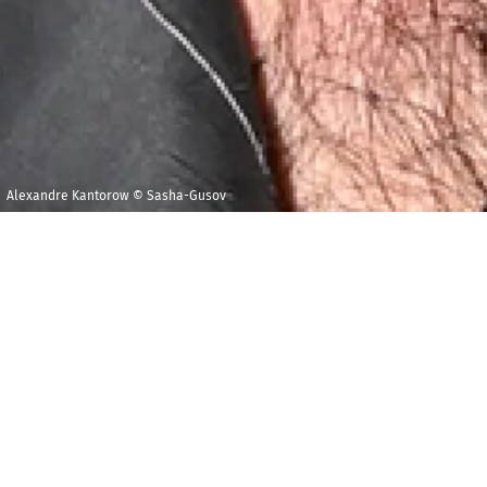
Alexandre Kantorow © Sasha-Gusov
Dimanche 24 mai
National Theater
2026
and Concert Hall,
Taipei
19h30