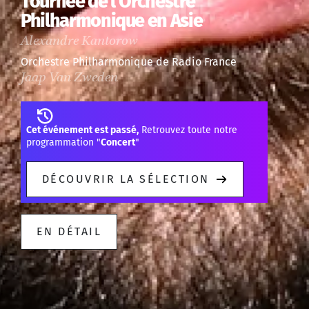
Tournée de l'Orchestre
Philharmonique en Asie
Alexandre Kantorow
Orchestre Philharmonique de Radio France
Jaap Van Zweden
Cet événement est passé,
Retrouvez toute notre
programmation "
Concert
"
DÉCOUVRIR LA SÉLECTION
EN DÉTAIL