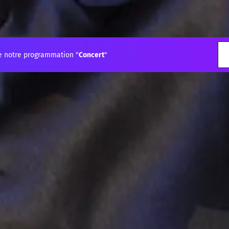
e notre programmation "
Concert
"