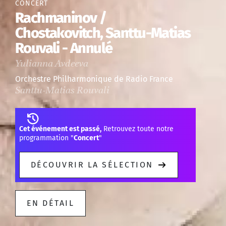
CONCERT
Rachmaninov /
Chostakovitch, Santtu-Matias
Rouvali - Annulé
Yulianna Avdeeva
Orchestre Philharmonique de Radio France
Santtu-Matias Rouvali
Cet événement est passé,
Retrouvez toute notre
programmation "
Concert
"
DÉCOUVRIR LA SÉLECTION
EN DÉTAIL