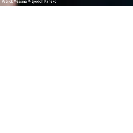
Patrick Messina © Lyodoh Kaneko
Samedi 21 mars
Maison de la
2026
Radio et de la
Musique -
20h00
Auditorium
L
e chant magique de la clarinette s’élève, une
mélodie simple d’apparence se dessine, les cordes
renchérissent et bientôt une romance occupe
l’espace, avec toutes ses irisations : ainsi va
l’Adagio
de la
Deuxième Symphonie
, pur concentré de l’art de
Rachmaninov. Née dans une période
d’épanouissement, contemporaine du célèbre
Troisième Concerto
, cette symphonie épique prompte
à s’embraser répondra à une autre clarinette : celle