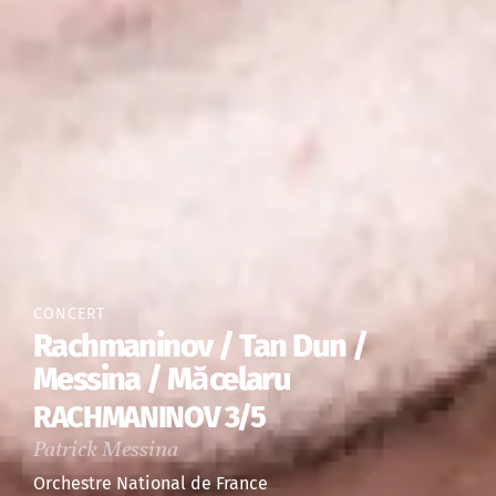
CONCERT
Rachmaninov / Tan Dun /
Messina / Măcelaru
RACHMANINOV 3/5
Patrick Messina
Orchestre National de France