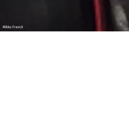
Mikko Franck
Vendredi 14
Maison de la
octobre 2022
Radio et de la
Musique -
22h00
Auditorium
C
e concert s’ouvrira et se fermera dans les bruits
de la mer avec
Une barque sur l’océan
de Ravel et les
somptueux
Interludes marins
extraits de l’opéra
Peter
Grimes
de Britten. Le compositeur anglais est le
héros de la soirée avec, par ailleurs, cette vaste