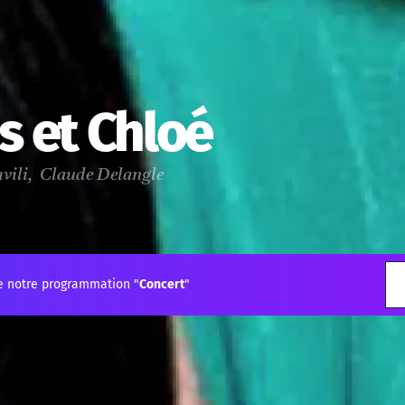
s et Chloé
hvili, Claude Delangle
e notre programmation "
Concert
"