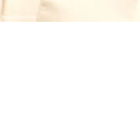
Myung-Whun Chung
Samedi 14 juillet
Giardini di Villa
2018
Rufolo, Ravello
20h00
L'
Orchestre Philharmonique de Radio France,
placé sous la direction de Myung-Whun Chung
interprètera dans le cadre de la 66ème édition du
Festival de Ravello, dans les jardins de la Villa Rufolo
un programme de musique française avec Ravel et
Berlioz.