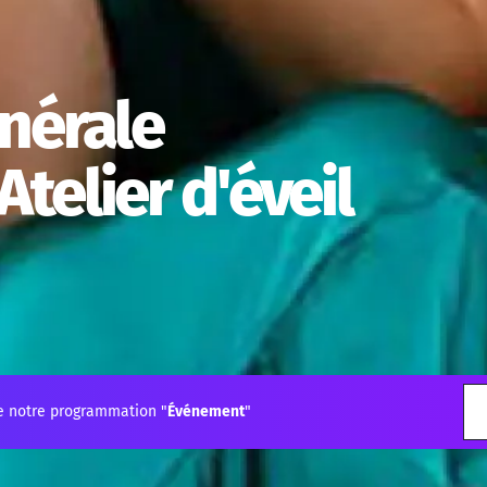
nérale
Atelier d'éveil
e notre programmation "
Événement
"