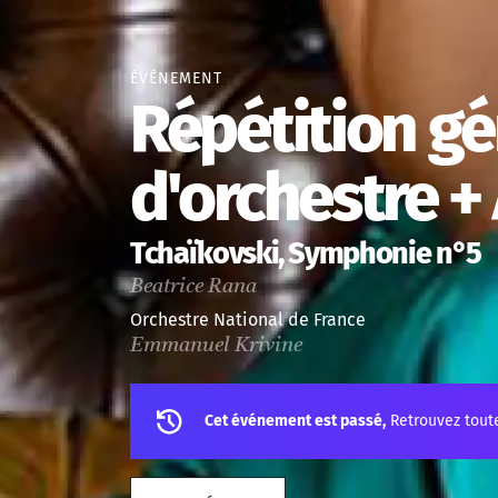
ÉVÉNEMENT
Répétition gé
d'orchestre + 
Tchaïkovski, Symphonie n°5
Beatrice Rana
Orchestre National de France
Emmanuel Krivine
Cet événement est passé,
Retrouvez tout