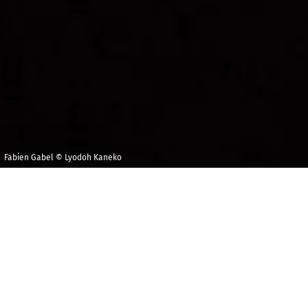
Fabien Gabel © Lyodoh Kaneko
Jeudi 17 décembre
Maison de la
2026
Radio et de la
Musique -
10h30
Auditorium
RÉSERVER