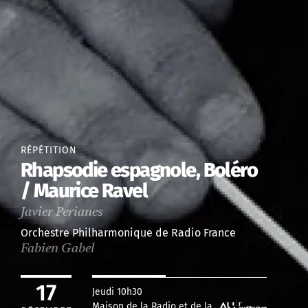
RÉPÉTITION
Rhapsodie espagnole, Boléro
/ Maurice Ravel
Javier Perianes
Orchestre Philharmonique de Radio France
Fabien Gabel
17
Jeudi 10h30
Maison de la Radio et de la