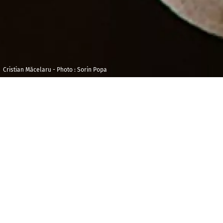
Cristian Măcelaru - Photo : Sorin Popa
Jeudi 1 juin 2023
Filarmo
Banacul
21h00
Rouman
C
AMILLE SAINT-SAENS
Rondo capriccioso et Havanaise pour violo