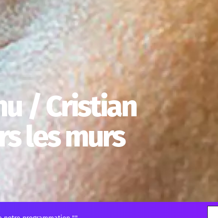
u / Cristian
rs les murs