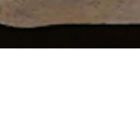
nica
, Timisoara,
ie
n et orchestre