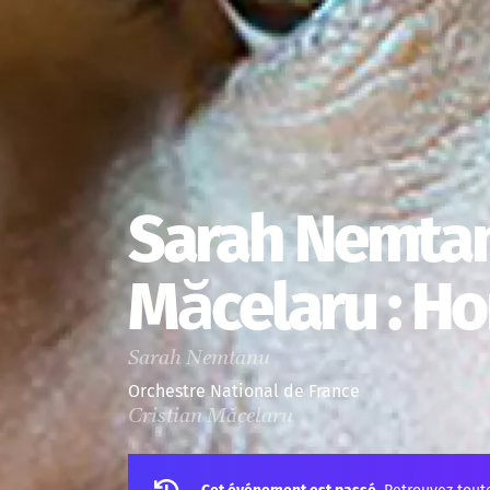
Sarah Nemtan
Măcelaru : Ho
Sarah Nemtanu
Orchestre National de France
Cristian Măcelaru