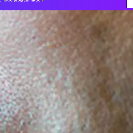
e notre programmation "
"