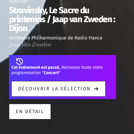
CONCERT
Stravinsky, Le Sacre du
printemps / Jaap van Zweden :
Dijon
Orchestre Philharmonique de Radio France
Jaap Van Zweden
Cet événement est passé,
Retrouvez toute notre
programmation "
Concert
"
DÉCOUVRIR LA SÉLECTION
EN DÉTAIL