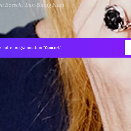
va Boesch, Sun-Young Nam
e notre programmation "
Concert
"