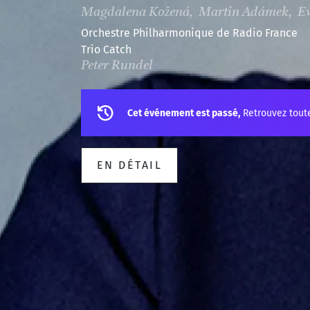
Magdalena Kožená, Martin Adámek, E
Orchestre Philharmonique de Radio France
Trio Catch
Peter Rundel
Cet événement est passé,
Retrouvez tout
EN DÉTAIL