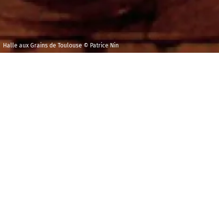
Halle aux Grains de Toulouse © Patrice Nin
Jeudi 15 avril 2027
Halle aux Grains,
Toulouse
RÉSERVER
P
assé maître dans l’art d’enfouir ses messages
dans ses symphonies, Chostakovitch dédie
explicitement sa
Douzième
à la mémoire de Lénine,
fleuve d’un seul tenant qui brosse la « Pétrograd