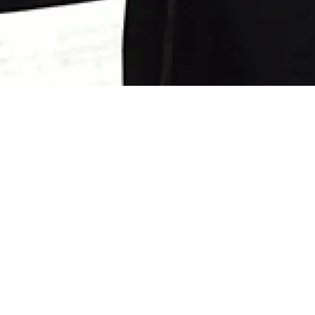
de la Radio
a Musique -
rium
oint des ruses habiles », se vante l’Énorme Crocodile
s quel but exactement ? Lu, chanté et mis en musique
odile
de Roald Dahl est un pur bonheur, une