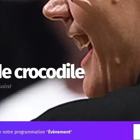
de crocodile
saint
e notre programmation "
Événement
"