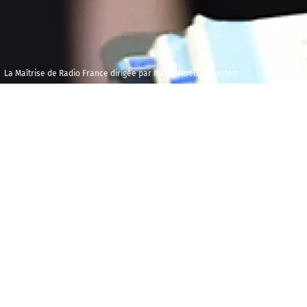
La Maîtrise de Radio France dirigée par Marie-Noëlle Maerten
Vendredi 14
Maison 
décembre 2018
et de l
Audito
09h00
« J’ai dressé des plans secrets et mis au p
É
auprès des animaux de la jungle. Mais dan
par Isabelle Aboulker, cet
norme Croc
délicieuse friandise.