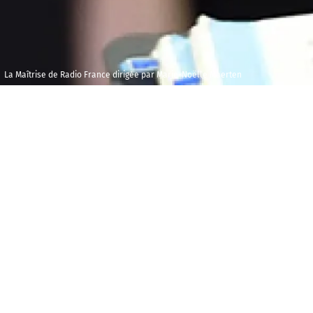
La Maîtrise de Radio France dirigée par Marie-Noëlle Maerten
Vendredi 14
Maison 
décembre 2018
et de l
Audito
13h00
« J’ai dressé des plans secrets et mis au p
É
auprès des animaux de la jungle. Mais dan
par Isabelle Aboulker, cet
norme Croc
délicieuse friandise.