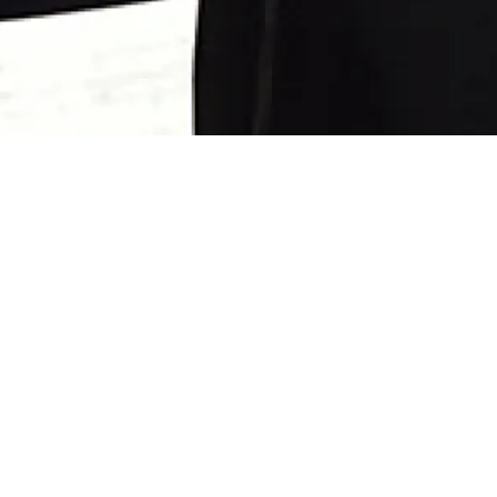
de la Radio
a Musique -
rium
oint des ruses habiles », se vante l’Énorme Crocodile
s quel but exactement ? Lu, chanté et mis en musique
odile
de Roald Dahl est un pur bonheur, une