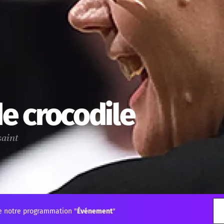
de crocodile
saint
e notre programmation "
Événement
"