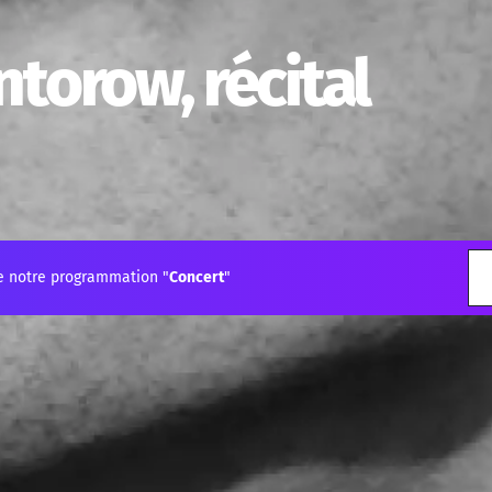
torow, récital
e notre programmation "
Concert
"