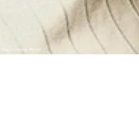
Edwin Crossley-Mercer
Vendredi 14
Théâtre des
décembre 2018
Champs-Élysées
19h00
→
Places disponibles directement sur le site du
Théâtre des Champs-Élysées