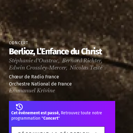
CONCERT
Berlioz, L’Enfance du Christ
Stéphanie d'Oustrac, Bernard Richter,
Edwin Crossley-Mercer, Nicolas Testé
Chœur de Radio France
Orchestre National de France
Emmanuel Krivine
Cet événement est passé,
Retrouvez toute notre
programmation "
Concert
"