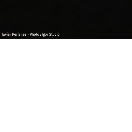
Javier Perianes - Photo : Igor Studio
Mardi 27 mai 2025
Maison de la
Radio et de la
20h00
Durée : 02h30
Musique -
Auditorium
L’
Espagne, ses rythmes et ses passions, la vie qui
exulte, le tragique en renfort, tout cela à la manière
d’une scène de théâtre qui aurait le piano comme
support. « Je suis tombé amoureux de la psychologie