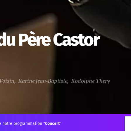
 du Père Castor
 Voisin, Karine Jean-Baptiste, Rodolphe Thery
e notre programmation "
Concert
"