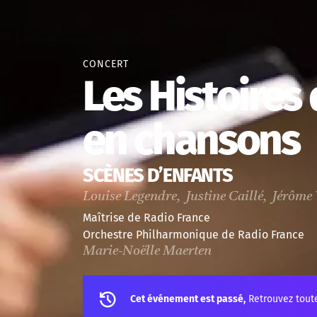
CONCERT
Les Histoires
en chansons
SCÈNES D’ENFANTS
Louise Legendre, Justine Caillé, Jérôme
Maîtrise de Radio France
Orchestre Philharmonique de Radio France
Marie-Noëlle Maerten
Cet événement est passé,
Retrouvez tout