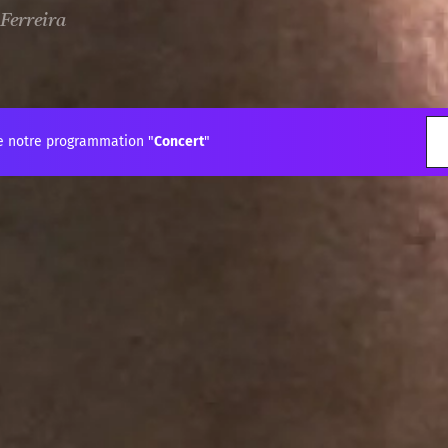
Ferreira
e notre programmation "
Concert
"