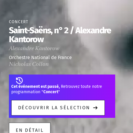
CONCERT
Saint-Saëns, n° 2 / Alexandre
Kantorow
Alexandre Kantorow
Orchestre National de France
Nicholas Collon
Cet événement est passé,
Retrouvez toute notre
programmation "
Concert
"
DÉCOUVRIR LA SÉLECTION
EN DÉTAIL