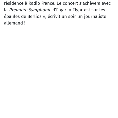
résidence à Radio France. Le concert s’achèvera avec
la
Première Symphonie
d’Elgar. « Elgar est sur les
épaules de Berlioz », écrivit un soir un journaliste
allemand !
HECTOR BERLIOZ
Le Corsaire, ouverture
CAMILLE SAINT-SAËNS
Concerto pour piano et orchestre n° 2