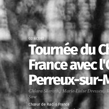
CONCERT
Tournée du C
France avec l'
Perreux-sur-
Chiara Skerath, Marie-Luise Dressen, 
Sow
Chœur de Radio France