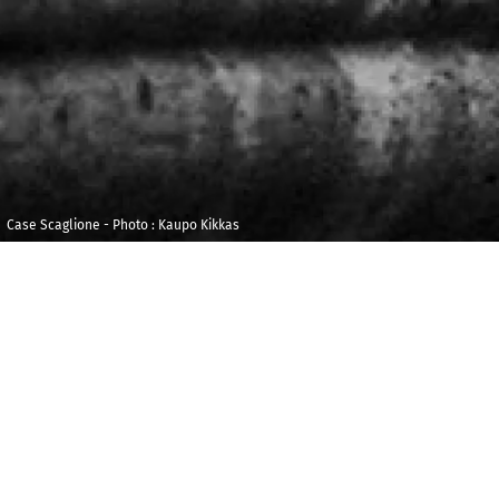
Case Scaglione - Photo : Kaupo Kikkas
Jeudi 15 mai 2025
Centre 
de Marn
20h30
Perreu
A
llégresse et recueillement, voix inti
mineur : oui, c’est bien Schubert, et sa
Mes