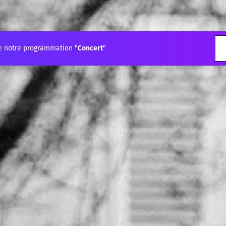
e notre programmation "
Concert
"