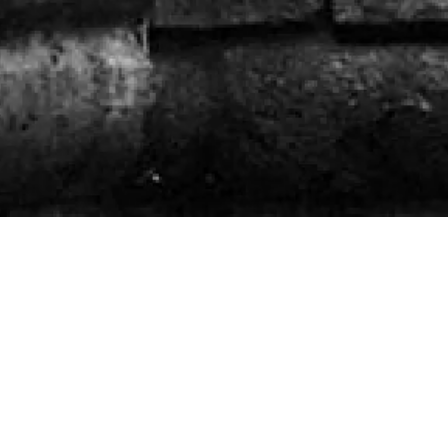
des Bords
e, Le
x-sur-Marne
me et déploiement choral, glissements entre majeur et
se n°5
est une splendeur, couronnée par un « Agnus