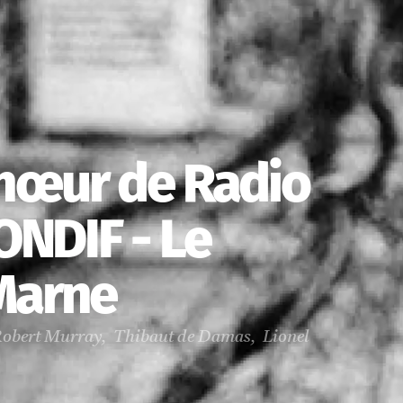
hœur de Radio
ONDIF - Le
Marne
Robert Murray, Thibaut de Damas, Lionel