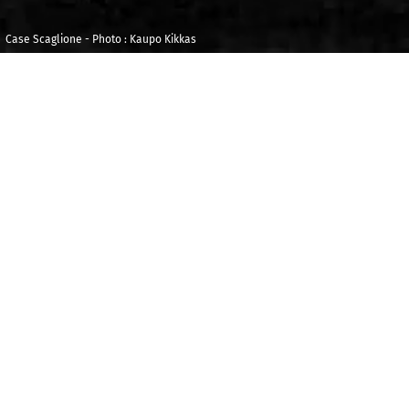
Case Scaglione - Photo : Kaupo Kikkas
Mercredi 14 mai
Théâtre de Poissy
2025
20h30
A
llégresse et recueillement, voix intime et
déploiement choral, glissements entre majeur et
mineur : oui, c’est bien Schubert, et sa
Messe n°5
est
une splendeur, couronnée par un « Agnus Dei » en
lévitation. De son côté, pour célébrer le second
anniversaire de son mariage, Fanny Mendelssohn
choisit une cantate tirée du Livre de Job, qu’elle place
sous le signe de Bach : l’ombre d’
Actus Tragicus
et de