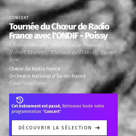
CONCERT
Tournée du Chœur de Radio
France avec l'ONDIF - Poissy
Chiara Skerath, Marie-Luise Dressen,
Robert Murray, Thibaut de Damas, Lionel
Sow
Chœur de Radio France
Orchestre National d'Île-de-France
Case Scaglione
Cet événement est passé,
Retrouvez toute notre
programmation "
Concert
"
DÉCOUVRIR LA SÉLECTION