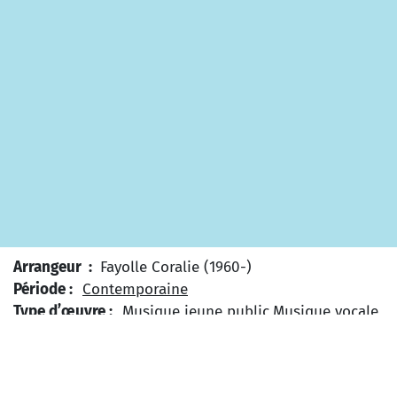
Arrangeur :
Fayolle Coralie (1960-)
Période :
Contemporaine
Type d’œuvre :
Musique jeune public
Musique vocale
et instrumentale
Niveau Scolaire :
Collège
Elémentaire
Type de projet :
Projet interdisciplinaire
Projet