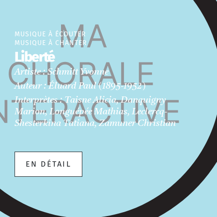
MUSIQUE À ÉCOUTER
MUSIQUE À CHANTER
Liberté
Artiste : Schmitt Yvonne
Auteur : Éluard Paul (1895-1952)
Interprètes : Taisne Alicia, Danquigny
Marion, Longuépée Mathias, Leclercq-
Shesterkina Tatiana, Zamuner Christian
EN DÉTAIL