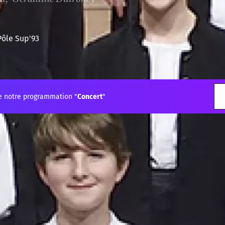
Pôle Sup'93
e notre programmation "
Concert
"