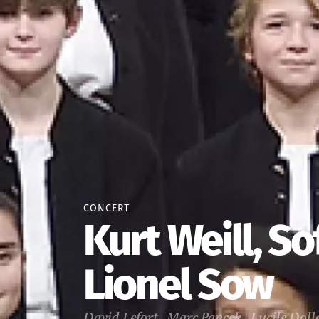
CONCERT
Kurt Weill, So
Lionel Sow
David Lefort, Marc Pancek, Lucile Doll