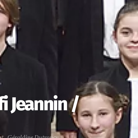
fi Jeannin /
at, Géraldine Dutroncy