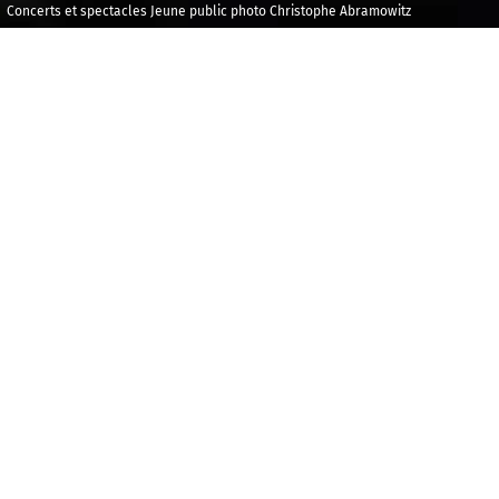
Concerts et spectacles Jeune public photo Christophe Abramowitz
Vendredi 16
Maison 
octobre 2026
et de l
Studio 
14h00
M
arguerite Yourcenar a fait voyager s
ses
Nouvelles orientales
, et nous l’en reme
souhaite entraîner les plus jeunes auditeur
les nouvelles pour des contes, et échange
Notre héroïne, espiègle, facétieuse et dét
imagination au service de celles et ceux q
des solutions à leurs problèmes, Marguerite,
de son cahier, puis BLAM ! Elles deviennent
EXTRAITS D’ŒUVRES DE
WOLFGANG AMADEU