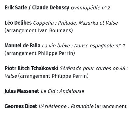
Erik Satie / Claude Debussy
Gymnopédie n°2
Léo Delibes
Coppelia : Prélude, Mazurka et Valse
(arrangement Ivan Boumans)
Manuel de Falla
La vie brève : Danse espagnole n° 1
(arrangement Philippe Perrin)
Piotr Ilitch Tchaïkovski
Sérénade pour cordes op.48 :
Valse
(arrangement Philippe Perrin)
Jules Massenet
Le Cid : Andalouse
Georges Bizet
L’Arlésienne : Farandole
(arrangement
Ivan Boumans)
Jacques Offenbach
Orphée aux enfers : Galop