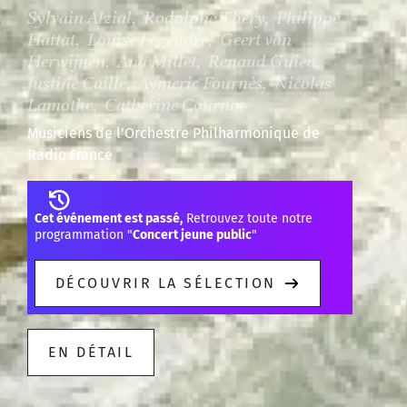
Sylvain Alzial, Rodolphe Théry, Philippe
Hattat, Louise Legendre, Geert van
Herwijnen, Ana Millet, Renaud Guieu,
Justine Caillé, Aymeric Fournès, Nicolas
Lamothe, Catherine Cournot
Musiciens de l'Orchestre Philharmonique de
Radio France
Cet événement est passé,
Retrouvez toute notre
programmation "
Concert jeune public
"
DÉCOUVRIR LA SÉLECTION
EN DÉTAIL