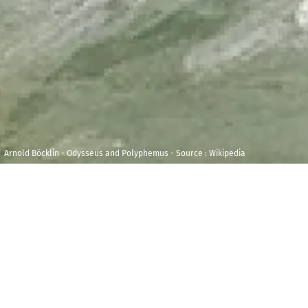
Arnold Böcklin - Odysseus and Polyphemus - Source : Wikipedia
Vendredi 18 avril
Maison de la
2025
Radio et de la
Musique - Studio
17h00
Durée : 00h45
104
Q