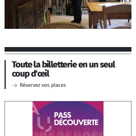
Georges Aperghis, un
portrait
Toute la billetterie en un seul
coup d'œil
Réservez vos places
SA BIOGRAPHIE